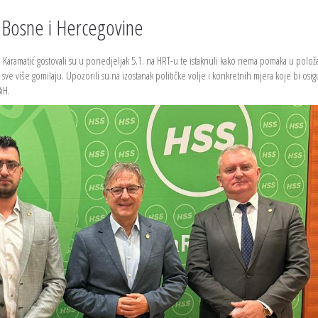
 Bosne i Hercegovine
 Karamatić gostovali su u ponedjeljak 5.1. na HRT-u te istaknuli kako nema pomaka u polož
ve više gomilaju. Upozorili su na izostanak političke volje i konkretnih mjera koje bi osig
iH.