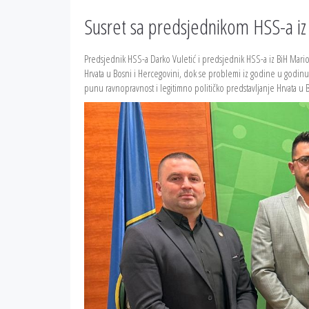
Susret sa predsjednikom HSS-a iz
Predsjednik HSS-a Darko Vuletić i predsjednik HSS-a iz BiH Mario
Hrvata u Bosni i Hercegovini, dok se problemi iz godine u godinu s
punu ravnopravnost i legitimno političko predstavljanje Hrvata u B