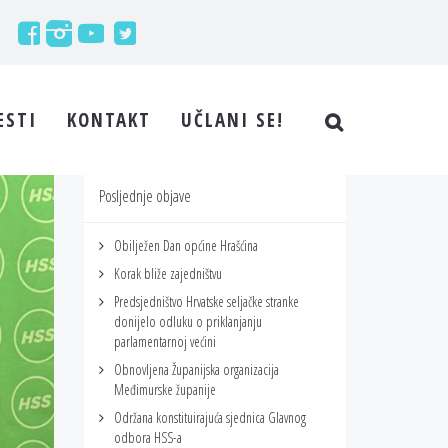
ESTI
KONTAKT
UČLANI SE!
Posljednje objave
Obilježen Dan općine Hrašćina
Korak bliže zajedništvu
Predsjedništvo Hrvatske seljačke stranke
donijelo odluku o priklanjanju
parlamentarnoj većini
Obnovljena Županijska organizacija
Međimurske županije
Održana konstituirajuća sjednica Glavnog
odbora HSS-a