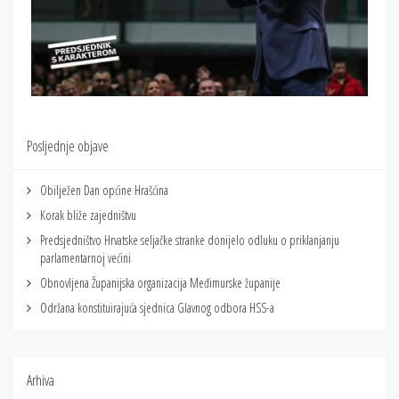
Posljednje objave
Obilježen Dan općine Hrašćina
Korak bliže zajedništvu
Predsjedništvo Hrvatske seljačke stranke donijelo odluku o priklanjanju
parlamentarnoj većini
Obnovljena Županijska organizacija Međimurske županije
Održana konstituirajuća sjednica Glavnog odbora HSS-a
Arhiva