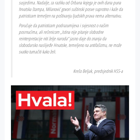
susjedima. Nadalje, za razliku od Orbana kojega je ovih dana puna
hrvatska štampa, Milanović govori suštinski posve suprotno i kaže da
patriotizam temeljen na poštivanju ljudskih prava nema alternativu.
Poručuje da patriotizam podrazumijeva i svjesnost o našim
posrnućima, ali rečenicom „Istina nije pitanje slobodne
reinterpretacije niti želje naroda“ jasno daje do znanja da
slobodarsko naslijeđe Hrvatske, temeljeno na antifašizmu, ne može
svatko tumačiti kako želi.
Krešo Beljak,
predsjednik HSS-a