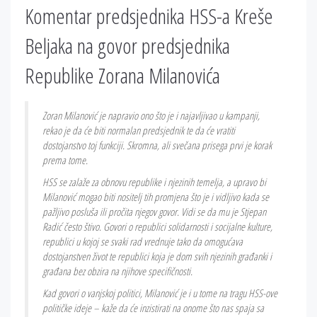
Komentar predsjednika HSS-a Kreše
Beljaka na govor predsjednika
Republike Zorana Milanovića
Zoran Milanović je napravio ono što je i najavljivao u kampanji,
rekao je da će biti normalan predsjednik te da će vratiti
dostojanstvo toj funkciji. Skromna, ali svečana prisega prvi je korak
prema tome.
HSS se zalaže za obnovu republike i njezinih temelja, a upravo bi
Milanović mogao biti nositelj tih promjena što je i vidljivo kada se
pažljivo posluša ili pročita njegov govor. Vidi se da mu je Stjepan
Radić često štivo. Govori o republici solidarnosti i socijalne kulture,
republici u kojoj se svaki rad vrednuje tako da omogućava
dostojanstven život te republici koja je dom svih njezinih građanki i
građana bez obzira na njihove specifičnosti.
Kad govori o vanjskoj politici, Milanović je i u tome na tragu HSS-ove
političke ideje – kaže da će inzistirati na onome što nas spaja sa