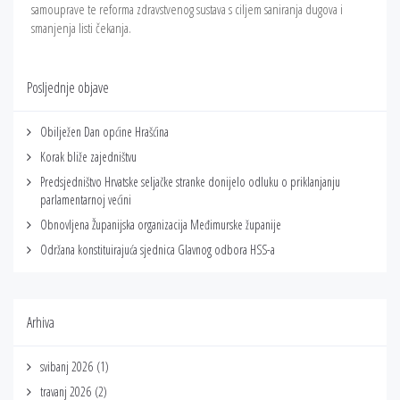
samouprave te reforma zdravstvenog sustava s ciljem saniranja dugova i
smanjenja listi čekanja.
Posljednje objave
Obilježen Dan općine Hrašćina
Korak bliže zajedništvu
Predsjedništvo Hrvatske seljačke stranke donijelo odluku o priklanjanju
parlamentarnoj većini
Obnovljena Županijska organizacija Međimurske županije
Održana konstituirajuća sjednica Glavnog odbora HSS-a
Arhiva
svibanj 2026
(1)
travanj 2026
(2)