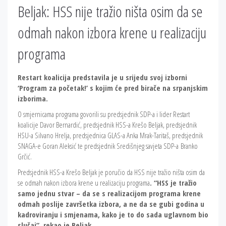
Beljak: HSS nije tražio ništa osim da se
odmah nakon izbora krene u realizaciju
programa
Restart koalicija predstavila je u srijedu svoj izborni
‘Program za početak!’ s kojim će pred birače na srpanjskim
izborima.
O smjernicama programa govorili su predsjednik SDP-a i lider Restart
koalicije Davor Bernardić, predsjednik HSS-a Krešo Beljak, predsjednik
HSU-a Silvano Hrelja, predsjednica GLAS-a Anka Mrak-Taritaš, predsjednik
SNAGA-e Goran Aleksić te predsjednik Središnjeg savjeta SDP-a Branko
Grčić.
Predsjednik HSS-a Krešo Beljak je poručio da HSS nije tražio ništa osim da
se odmah nakon izbora krene u realizaciju programa
. “HSS je tražio
samo jednu stvar – da se s realizacijom programa krene
odmah poslije završetka izbora, a ne da se gubi godina u
kadroviranju i smjenama, kako je to do sada uglavnom bio
slučaj”, rekao je Beljak.