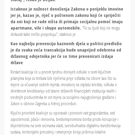
Istaknuo je nužnost donošenja Zakona o porijeklu imovine
jer je, kazao je, riječ o poštenom zakonu koji će spriječiti
da oni koji ne rade ništa ili primaju socijalnu pomoć imaju
apartmane, vile i skupe automobile.
“To su ljudi koji ne mogu
dokazati kako nešto posjeduju”, istaknuo je.
Kao najbolju prevenciju kaznenih djela u politici
predložio
je da svaka veća transakcija bude unaprijed odobrena od
državnog odvjetnika jer će se time prevenirati izdaja
države
.
Restart koalicija će u prvom tjednu donijeti odluke o svim ključnim
pitanjima koja su trebala biti riješena prije odlaska na izbore kao što su
mjere za očuvanje radnih mjesta, moratorij na otplatu kredita, odluka o
direktnom kreditiranju od strane državnih financijskih institucija malih i
srednjih poduzetnika te set mjera za socijalno najugroženije građane i
Zakon o obnovi Zagreba u hitnoj proceduri.
Ključni prioriteti koalicije su oporavak i ponovni rast gospodarstva, rast
zaposlenosti, plaća i mirovina, beskompromisna borba protiv korupcije i
klijentelizma na svim razinama vlasti, sveobuhvatna digitalnu transformacija
sustava, teritorijalni preustroj i smanjenje broja jedinica lokalne