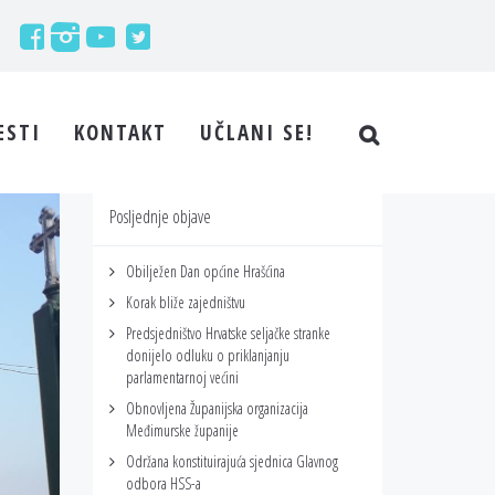
ESTI
KONTAKT
UČLANI SE!
Posljednje objave
Obilježen Dan općine Hrašćina
Korak bliže zajedništvu
Predsjedništvo Hrvatske seljačke stranke
donijelo odluku o priklanjanju
parlamentarnoj većini
Obnovljena Županijska organizacija
Međimurske županije
Održana konstituirajuća sjednica Glavnog
odbora HSS-a