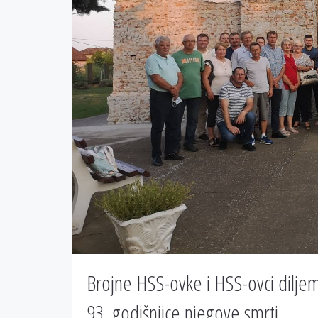
Brojne HSS-ovke i HSS-ovci dilje
93. godišnjice njegove smrti