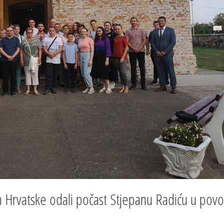
m Hrvatske odali počast Stjepanu Radiću u pov