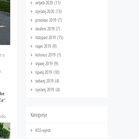
veljača 2020
(11)
siječanj 2020
(13)
prosinac 2019
(7)
studeni 2019
(7)
listopad 2019
(15)
rujan 2019
(9)
e u
kolovoz 2019
(1)
srpanj 2019
(9)
k.
lipanj 2019
(10)
svibanj 2019
(4)
siječanj 2019
(4)
ike
ća”
,
Kategorije
rodu.
HSS-vijesti