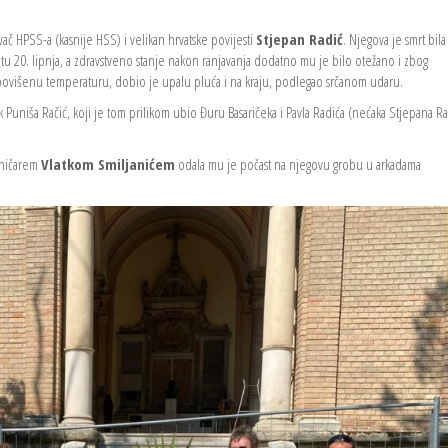
ač HPSS-a (kasnije HSS) i velikan hrvatske povijesti
Stjepan Radić
. Njegova je smrt bila
ntu 20. lipnja, a zdravstveno stanje nakon ranjavanja dodatno mu je bilo otežano i zbog
o povišenu temperaturu, dobio je upalu pluća i na kraju, podlegao srčanom udaru.
 Puniša Račić, koji je tom prilikom ubio Đuru Basaričeka i Pavla Radića (nećaka Stjepana Ra
sničarem
Vlatkom Smiljanićem
odala mu je počast na njegovu grobu u arkadama